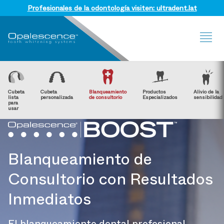
Profesionales de la odontología visiten: ultradent.lat
Sit
Me
Cubeta
Cubeta
Blanqueamiento
Productos
Alivio de la
lista
personalizada
de consultorio
Especializados
sensibilidad
para
usar
Blanqueamiento de
Consultorio con Resultados
Inmediatos
El blanqueamiento dental profesional