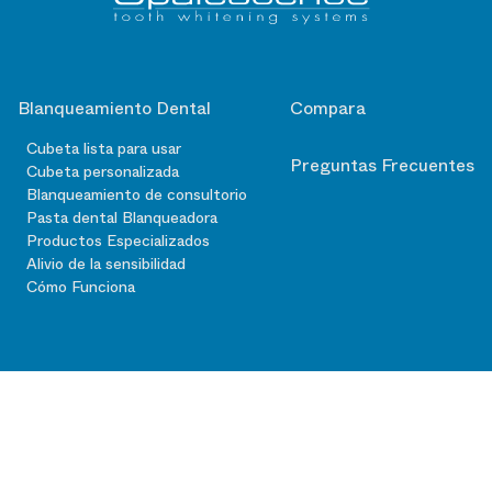
Blanqueamiento Dental
Compara
Cubeta lista para usar
Preguntas Frecuentes
Cubeta personalizada
Blanqueamiento de consultorio
Pasta dental Blanqueadora
Productos Especializados
Alivio de la sensibilidad
Cómo Funciona
contacto@ultradent.com
505 West Ultradent Drive South Jordan, UT
84095