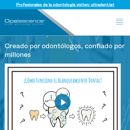
Profesionales de la odontología visiten: ultradent.lat
Sit
Me
Creado por odontólogos, confiado por
millones